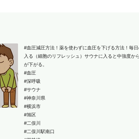
#血圧減圧方法！薬を使わずに血圧を下げる方法！毎
入る（細胞のリフレッシュ）サウナに入ると中強度か
が下がる。
#血圧
#深呼吸
#サウナ
#神奈川県
#横浜市
#旭区
#二俣川
#二俣川駅南口