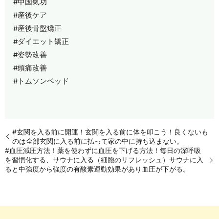
#中国氣功
#産後ケア
#産後骨盤矯正
#ダイエット矯正
#姿勢改善
#頭痛改善
#トムソンベッド
#玄関を入る前に開運！玄関を入る前に体を叩こう！良くないも
のは全部玄関に入る前に払って家の中に持ち込まない。
#血圧減圧方法！薬を使わずに血圧を下げる方法！毎日の深呼吸
を習慣化する、サウナに入る（細胞のリフレッシュ）サウナに入
ると中強度から強度の有酸素運動効果があり血圧が下がる。