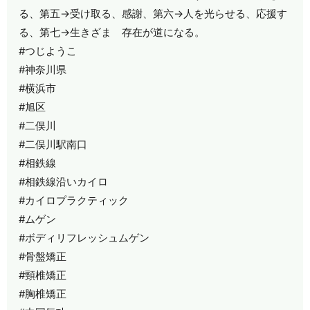
る、第五→受け取る、感謝、第六→人を光らせる、応援す
る、第七→生きざま 存在が道になる。
#つじようこ
#神奈川県
#横浜市
#旭区
#二俣川
#二俣川駅南口
#相鉄線
#相鉄線沿いカイロ
#カイロプラクティック
#ムゲン
#ボディリフレッシュムゲン
#骨盤矯正
#頸椎矯正
#胸椎矯正