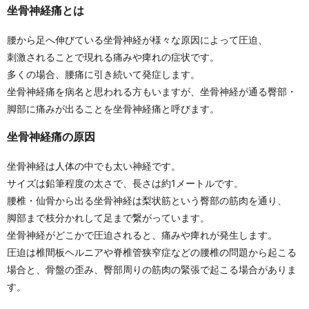
坐骨神経痛とは
腰から足へ伸びている坐骨神経が様々な原因によって圧迫、
刺激されることで現れる痛みや痺れの症状です。
多くの場合、腰痛に引き続いて発症します。
坐骨神経痛を病名と思われる方もいますが、
坐骨神経が通る臀部・
脚部に痛みが出ることを坐骨神経痛と呼びます。
坐骨神経痛の原因
坐骨神経は人体の中でも太い神経です。
サイズは鉛筆程度の太さで、長さは約1メートルです。
腰椎・仙骨から出る坐骨神経は梨状筋という臀部の筋肉を通り、
脚部まで枝分かれして足まで繋がっています。
坐骨神経がどこかで圧迫されると、痛みや痺れが発生します。
圧迫は椎間板ヘルニアや脊椎管狭窄症などの腰椎の問題から起こる
場合と、
骨盤の歪み、臀部周りの筋肉の緊張で起こる場合がありま
す。