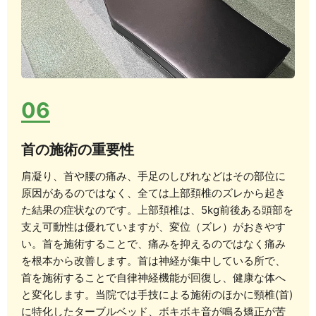
06
首の施術の重要性
肩凝り、首や腰の痛み、手足のしびれなどはその部位に
原因があるのではなく、全ては上部頚椎のズレから起き
た結果の症状なのです。上部頚椎は、5kg前後ある頭部を
支え可動性は優れていますが、変位（ズレ）がおきやす
い。首を施術することで、痛みを抑えるのではなく痛み
を根本から改善します。首は神経が集中している所で、
首を施術することで自律神経機能が回復し、健康な体へ
と変化します。当院では手技による施術のほかに頸椎(首)
に特化したターブルベッド、ボキボキ音が鳴る矯正が苦