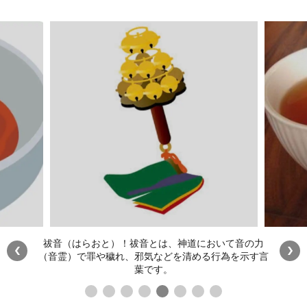
祓音（はらおと）！祓音とは、神道において音の力
（音霊）で罪や穢れ、邪気などを清める行為を示す言
葉です。