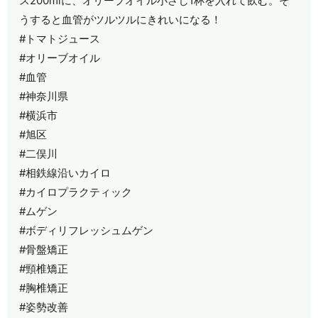
ス200mlに、オリーブオイル小さじ1杯を入れて飲む。そ
うすると血管がツルツルにきれいになる！
#トマトジュース
#オリーブオイル
#血管
#神奈川県
#横浜市
#旭区
#二俣川
#相鉄線沿いカイロ
#カイロプラクティック
#ムゲン
#ボディリフレッシュムゲン
#骨盤矯正
#頸椎矯正
#胸椎矯正
#姿勢改善