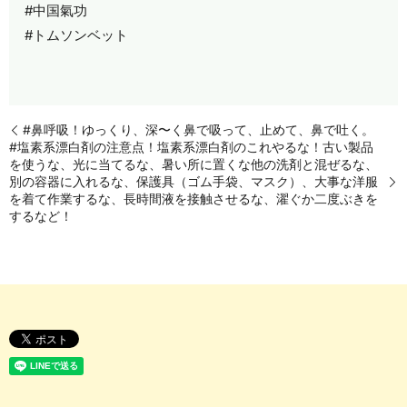
#中国氣功
#トムソンベット
#鼻呼吸！ゆっくり、深〜く鼻で吸って、止めて、鼻で吐く。
#塩素系漂白剤の注意点！塩素系漂白剤のこれやるな！古い製品
を使うな、光に当てるな、暑い所に置くな他の洗剤と混ぜるな、
別の容器に入れるな、保護具（ゴム手袋、マスク）、大事な洋服
を着て作業するな、長時間液を接触させるな、濯ぐか二度ぶきを
するなど！