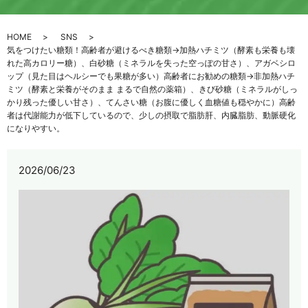
HOME
SNS
気をつけたい糖類！高齢者が避けるべき糖類→加熱ハチミツ（酵素も栄養も壊
れた高カロリー糖）、白砂糖（ミネラルを失った空っぽの甘さ）、アガベシロ
ップ（見た目はヘルシーでも果糖が多い）高齢者にお勧めの糖類→非加熱ハチ
ミツ（酵素と栄養がそのまま まるで自然の薬箱）、きび砂糖（ミネラルがしっ
かり残った優しい甘さ）、てんさい糖（お腹に優しく血糖値も穏やかに）高齢
者は代謝能力が低下しているので、少しの摂取で脂肪肝、内臓脂肪、動脈硬化
になりやすい。
2026/06/23