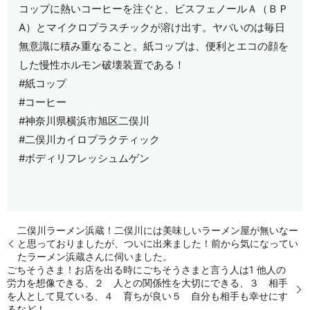
コップに熱いコーヒーを注ぐと、ビスフェノールＡ（ＢＰ
A）とマイクロプラスチックが溶け出す。ヤバいのは毎日
無意識に積み重なること。紙コップは、便利とエコの顔を
した慢性ホルモン破壊装置である！
#紙コップ
#コーヒー
#神奈川県横浜市旭区二俣川
#二俣川カイロプラクティック
#ボディリフレッシュムゲン
二俣川ラーメン浜蔵！二俣川には美味しいラーメン屋が無いなー
と思っておりましたが、ついに出来ました！前から気になってい
たラーメン浜蔵さんに伺いました。
ごちそうさま！お店を出る時にごちそうさまと言う人は1 他人の
労力を想像できる、２ 人との関係性を大切にできる、３ 相手
を人として見ている、４ 育ちが良い５ 自分も相手も幸せにす
るなど！