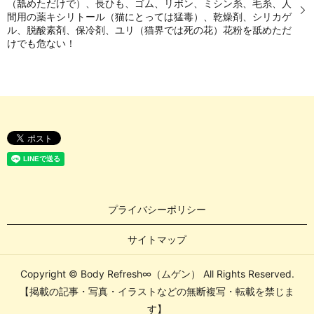
（舐めただけで）、長ひも、ゴム、リボン、ミシン糸、毛糸、人
間用の薬キシリトール（猫にとっては猛毒）、乾燥剤、シリカゲ
ル、脱酸素剤、保冷剤、ユリ（猫界では死の花）花粉を舐めただ
けでも危ない！
プライバシーポリシー
サイトマップ
Copyright © Body Refresh∞（ムゲン） All Rights Reserved.
【掲載の記事・写真・イラストなどの無断複写・転載を禁じま
す】