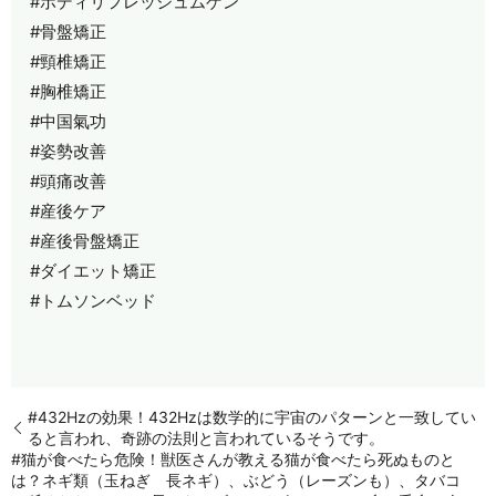
#ボディリフレッシュムゲン
#骨盤矯正
#頸椎矯正
#胸椎矯正
#中国氣功
#姿勢改善
#頭痛改善
#産後ケア
#産後骨盤矯正
#ダイエット矯正
#トムソンベッド
#432Hzの効果！432Hzは数学的に宇宙のパターンと一致してい
ると言われ、奇跡の法則と言われているそうです。
#猫が食べたら危険！獣医さんが教える猫が食べたら死ぬものと
は？ネギ類（玉ねぎ 長ネギ）、ぶどう（レーズンも）、タバコ