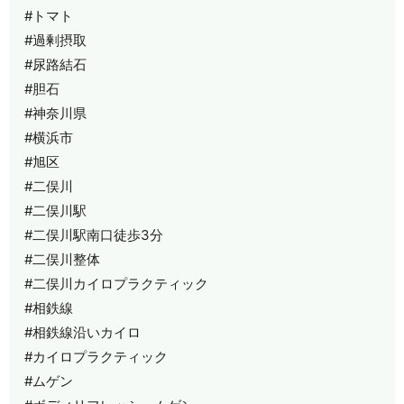
#トマト
#過剰摂取
#尿路結石
#胆石
#神奈川県
#横浜市
#旭区
#二俣川
#二俣川駅
#二俣川駅南口徒歩3分
#二俣川整体
#二俣川カイロプラクティック
#相鉄線
#相鉄線沿いカイロ
#カイロプラクティック
#ムゲン