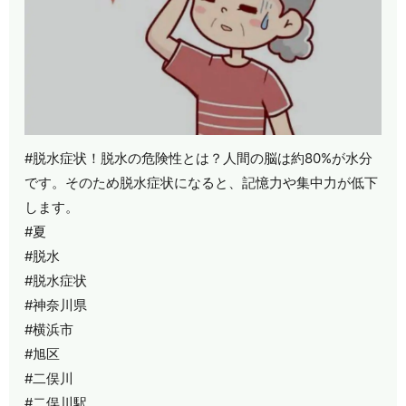
#脱水症状！脱水の危険性とは？人間の脳は約80%が水分
です。そのため脱水症状になると、記憶力や集中力が低下
します。
#夏
#脱水
#脱水症状
#神奈川県
#横浜市
#旭区
#二俣川
#二俣川駅