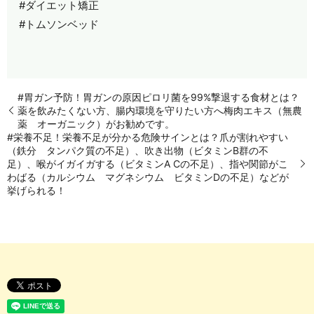
#ダイエット矯正
#トムソンベッド
#胃ガン予防！胃ガンの原因ピロリ菌を99%撃退する食材とは？
薬を飲みたくない方、腸内環境を守りたい方へ梅肉エキス（無農
薬 オーガニック）がお勧めです。
#栄養不足！栄養不足が分かる危険サインとは？爪が割れやすい
（鉄分 タンパク質の不足）、吹き出物（ビタミンB群の不
足）、喉がイガイガする（ビタミンA Cの不足）、指や関節がこ
わばる（カルシウム マグネシウム ビタミンDの不足）などが
挙げられる！