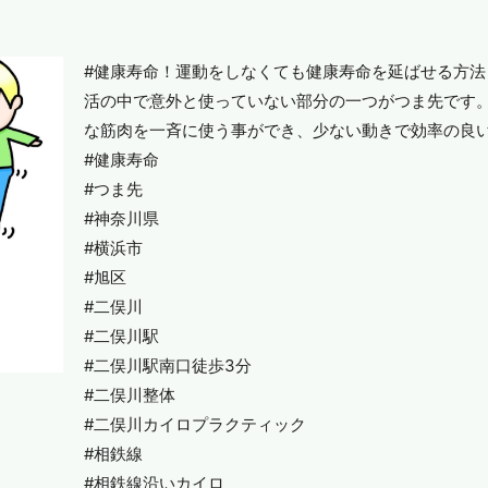
#健康寿命！運動をしなくても健康寿命を延ばせる方
活の中で意外と使っていない部分の一つがつま先です
な筋肉を一斉に使う事ができ、少ない動きで効率の良
#健康寿命
#つま先
#神奈川県
#横浜市
#旭区
#二俣川
#二俣川駅
#二俣川駅南口徒歩3分
#二俣川整体
#二俣川カイロプラクティック
#相鉄線
#相鉄線沿いカイロ