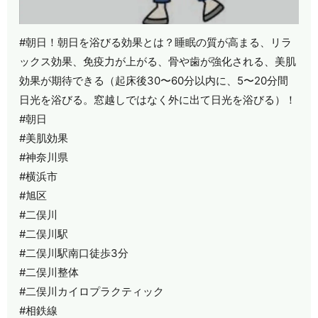
#朝日！朝日を浴びる効果とは？睡眠の質が高まる、リラ
ックス効果、免疫力が上がる、骨や歯が強化される、美肌
効果が期待できる（起床後30〜60分以内に、5〜20分間
日光を浴びる。窓越しではなく外に出て日光を浴びる）！
#朝日
#美肌効果
#神奈川県
#横浜市
#旭区
#二俣川
#二俣川駅
#二俣川駅南口徒歩3分
#二俣川整体
#二俣川カイロプラクティック
#相鉄線