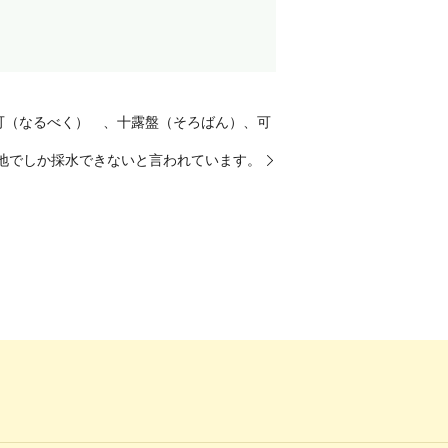
可（なるべく） 、十露盤（そろばん）、可
地でしか採水できないと言われています。