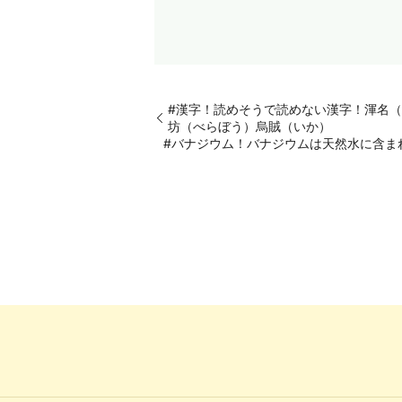
#漢字！読めそうで読めない漢字！渾名
坊（べらぼう）烏賊（いか）
#バナジウム！バナジウムは天然水に含ま