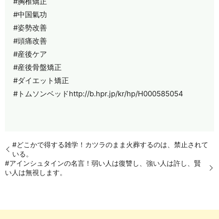
#胸椎矯正
#中国氣功
#姿勢改善
#頭痛改善
#産後ケア
#産後骨盤矯正
#ダイエット矯正
#トムソンベッドhttp://b.hpr.jp/kr/hp/H000585054
#どこかで得する雑学！カツラのまま火葬するのは、禁止されて
いる。
#アインシュタインの名言！弱い人は復讐し、強い人は許し、賢
い人は無視します。