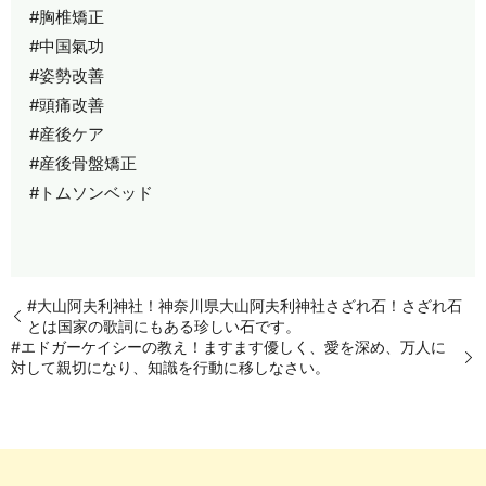
#胸椎矯正
#中国氣功
#姿勢改善
#頭痛改善
#産後ケア
#産後骨盤矯正
#トムソンベッド
#大山阿夫利神社！神奈川県大山阿夫利神社さざれ石！さざれ石
とは国家の歌詞にもある珍しい石です。
#エドガーケイシーの教え！ますます優しく、愛を深め、万人に
対して親切になり、知識を行動に移しなさい。