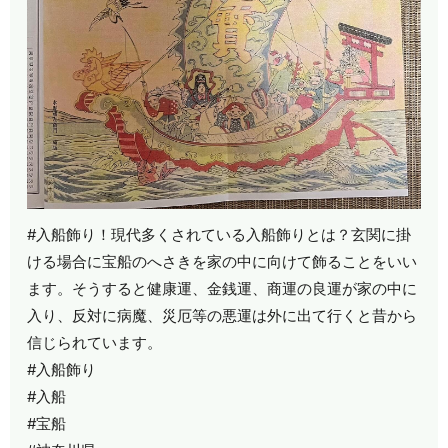
#入船飾り！現代多くされている入船飾りとは？玄関に掛
ける場合に宝船のへさきを家の中に向けて飾ることをいい
ます。そうすると健康運、金銭運、商運の良運が家の中に
入り、反対に病魔、災厄等の悪運は外に出て行くと昔から
信じられています。
#入船飾り
#入船
#宝船