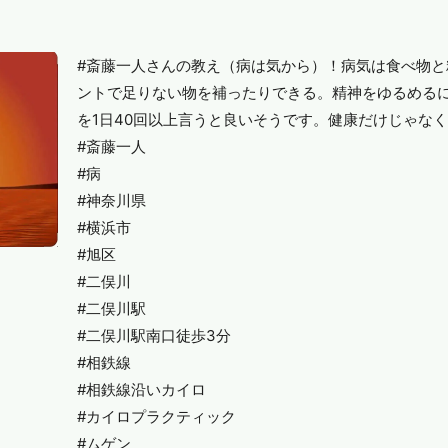
#斎藤一人さんの教え（病は気から）！病気は食べ物
ントで足りない物を補ったりできる。精神をゆるめる
を1日40回以上言うと良いそうです。健康だけじゃな
#斎藤一人
#病
#神奈川県
#横浜市
#旭区
#二俣川
#二俣川駅
#二俣川駅南口徒歩3分
#相鉄線
#相鉄線沿いカイロ
#カイロプラクティック
#ムゲン