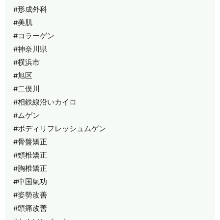
#形成外科
#美肌
#コラーゲン
#神奈川県
#横浜市
#旭区
#二俣川
#相鉄線沿いカイロ
#ムゲン
#ボディリフレッシュムゲン
#骨盤矯正
#頸椎矯正
#胸椎矯正
#中国氣功
#姿勢改善
#頭痛改善