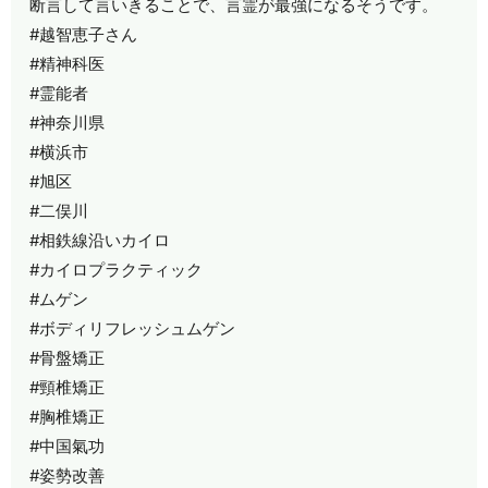
断言して言いきることで、言霊が最強になるそうです。
#越智恵子さん
#精神科医
#霊能者
#神奈川県
#横浜市
#旭区
#二俣川
#相鉄線沿いカイロ
#カイロプラクティック
#ムゲン
#ボディリフレッシュムゲン
#骨盤矯正
#頸椎矯正
#胸椎矯正
#中国氣功
#姿勢改善