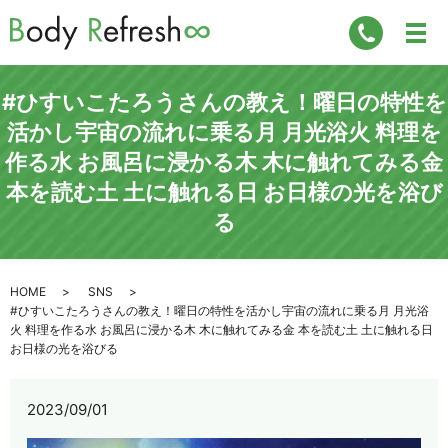
#ひすいこたろうさんの教え！曜日の特性を
活かし宇宙の流れに乗る月 月光浴火 料理を
作る水 お風呂に浸かる木 木に触れてみる金
本を読む土 土に触れる日 お日様の光を浴び
る
HOME
SNS
#ひすいこたろうさんの教え！曜日の特性を活かし宇宙の流れに乗る月 月光浴
火 料理を作る水 お風呂に浸かる木 木に触れてみる金 本を読む土 土に触れる日
お日様の光を浴びる
2023/09/01