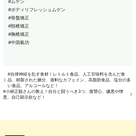
#ムゲン
#ボディリフレッシュムゲン
#骨盤矯正
#頸椎矯正
#胸椎矯正
#中国氣功
#自律神経を乱す食材！レトルト食品、人工甘味料を含んだ食
品、精製された糖分、過剰なカフェイン、高脂肪食品、塩分の多
い食品、アルコールなど！
#小林正観さんの教え！自分と闘うべき3つ、復讐心、嫌悪や憎
悪、自己顕示欲など！