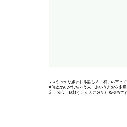
#うっかり嫌われる話し方！相手の言っ
#何故か好かれちゃう人！あいうえおを多
定、関心、称賛などが人に好かれる特徴で