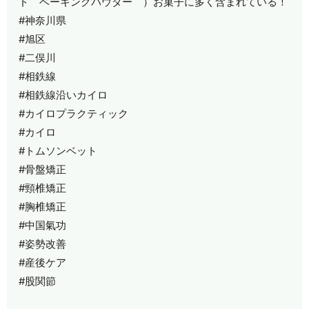
ド ベーキングパウダー ）お菓子に多く含まれている！
#神奈川県
#旭区
#二俣川
#相鉄線
#相鉄線沿いカイロ
#カイロプラクティック
#カイロ
#トムソンベット
#骨盤矯正
#頸椎矯正
#胸椎矯正
#中国氣功
#姿勢改善
#産後ケア
#股関節