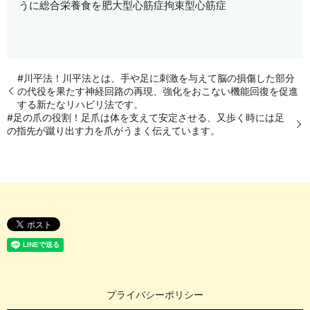
うに総合栄養食を肥大型心筋症拘束型心筋症
#川平法！川平法とは、手や足に刺激を与えて脳の損傷した部分
の代役を果たす神経回路の再現、強化をおこない機能回復を促進
する新たなリハビリ法です。
#足の爪の役割！足爪は体を支えて安定させる、又歩く時には足
の指先が蹴り出す力を爪がうまく伝えています。
プライバシーポリシー